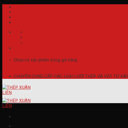
Skip
Trang chủ
to
Giới thiệu
content
Tin tức
Liên hệ
thepxuanlien@gmail.com
Làm việc 24/7
0973 808 005 - 098 151 3443
Giỏ hàng
Chưa có sản phẩm trong giỏ hàng.
CHUYÊN CUNG CẤP CÁC LOẠI LƯỚI THÉP VÀ VẬT TƯ XÂ
Lưới thép