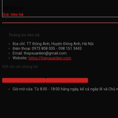
Dây thép gai
Giá: liên hệ
Thông tin liên hệ
Địa chỉ: TT Đông Anh, Huyện Đông Anh, Hà Nội
Điện thoại: 0973 808 005 - 098 151 3443
Email: thepxuanlien@gmail.com
Website:
https://thepxuanlien.com
Kết nối với chúng tôi
Hotline1: 0973 808 005
Hotline2: 098 151 3443
Giờ mở cửa: Từ 8:00 - 18:00 hằng ngày, kể cả ngày lễ và Chủ n