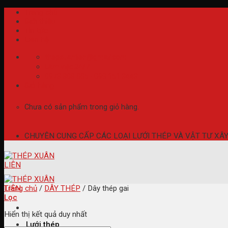
Skip
Trang chủ
to
Giới thiệu
content
Tin tức
Liên hệ
thepxuanlien@gmail.com
Làm việc 24/7
0973 808 005 - 098 151 3443
Giỏ hàng
Chưa có sản phẩm trong giỏ hàng.
CHUYÊN CUNG CẤP CÁC LOẠI LƯỚI THÉP VÀ VẬT TƯ XÂ
Trang chủ
/
DÂY THÉP
/
Dây thép gai
Lọc
Hiển thị kết quả duy nhất
Lưới thép