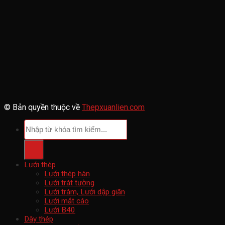
© Bản quyền thuộc về
Thepxuanlien.com
Tìm
kiếm:
Lưới thép
Lưới thép hàn
Lưới trát tường
Lưới trám, Lưới dập giãn
Lưới mắt cáo
Lưới B40
Dây thép