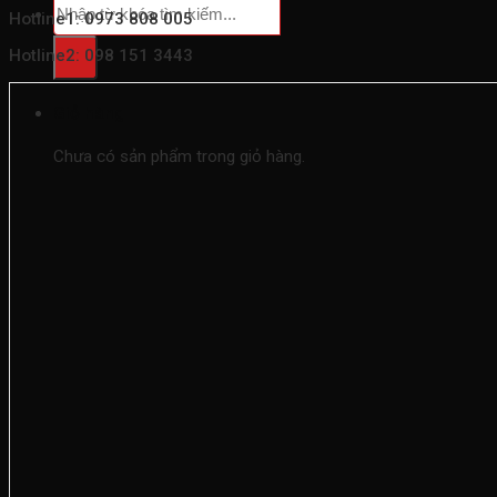
Tìm
Hotline1: 0973 808 005
kiếm:
Hotline2: 098 151 3443
Giỏ hàng
Chưa có sản phẩm trong giỏ hàng.