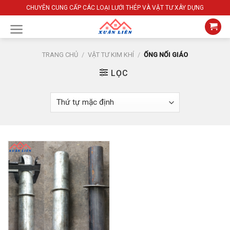
Skip
CHUYÊN CUNG CẤP CÁC LOẠI LƯỚI THÉP VÀ VẬT TƯ XÂY DỰNG
to
content
TRANG CHỦ
/
VẬT TƯ KIM KHÍ
/
ỐNG NỐI GIÁO
LỌC