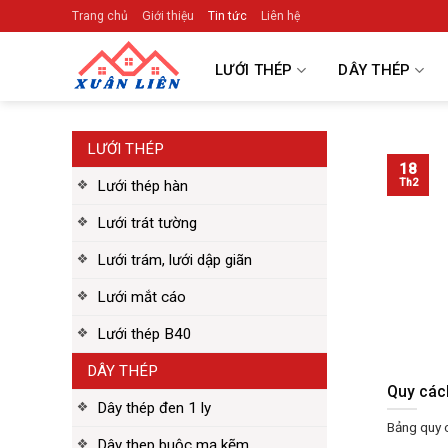
Skip
Trang chủ
Giới thiệu
Tin tức
Liên hệ
to
content
LƯỚI THÉP
DÂY THÉP
LƯỚI THÉP
18
Th2
Lưới thép hàn
Lưới trát tường
Lưới trám, lưới dập giãn
Lưới mắt cáo
Lưới thép B40
DÂY THÉP
Quy cách
Dây thép đen 1 ly
Bảng quy c
Dây thep buộc mạ kẽm