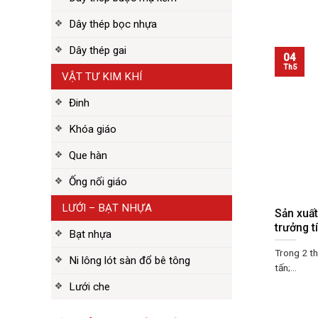
Dây thép bọc nhựa
Dây thép gai
04
Th5
VẬT TƯ KIM KHÍ
Đinh
Khóa giáo
Que hàn
Ống nối giáo
LƯỚI – BẠT NHỰA
Sản xuất
trưởng t
Bạt nhựa
Trong 2 t
Ni lông lót sàn đổ bê tông
tấn;...
Lưới che