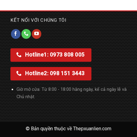
KẾT NỐI VỚI CHÚNG TÔI
Hotline1: 0973 808 005
Hotline2: 098 151 3443
Giờ mở cửa: Từ 8:00 - 18:00 hằng ngày, kể cả ngày lễ và
Chủ nhật.
© Bản quyền thuộc về
Thepxuanlien.com