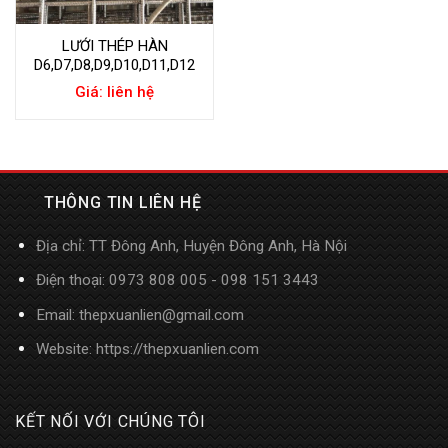
LƯỚI THÉP HÀN
D6,D7,D8,D9,D10,D11,D12
Giá: liên hệ
THÔNG TIN LIÊN HỆ
Địa chỉ: TT Đông Anh, Huyện Đông Anh, Hà Nội
Điện thoại: 0973 808 005 - 098 151 3443
Email: thepxuanlien@gmail.com
Website:
https://thepxuanlien.com
KẾT NỐI VỚI CHÚNG TÔI