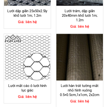
Lưới dập giãn 25x50x2.5ly
Lưới trám, dập giãn
khổ lưới 1m; 1.2m
20x40mm khổ lưới 1m;
1.2m
Giá: liên hệ
Giá: liên hệ
Lưới mắt cáo ô lưới hình
Lưới hàn trát tường mắt
lục giác
nhỏ hình vuông
0.5×0.5cm,1x1cm, 2x2cm
Giá: liên hệ
Giá: liên hệ