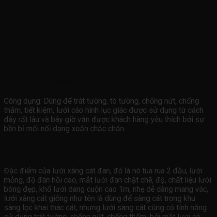
Lưới mắt cáo dùng để tô tường chống nứt
Công dụng: Dùng để trát tường, tô tường, chống nứt, chống
thấm, tiết kiệm, lưới cáo hình lục giác được sử dụng từ cách
đây rất lâu và bây giờ vẫn được khách hàng yêu thích bởi sự
bền bỉ mối nối dạng xoắn chắc chắn.
Lưới xàng cát đan
Đặc điểm của lưới xàng cát đan, đó là nó tua rua 2 đầu, lưới
mỏng, độ đàn hồi cao, mắt lưới đan chặt chẽ, độ, chất liệu lưới
bóng đẹp, khổ lưới dang cuộn cao 1m, nhẹ dễ dàng mang vác,
lưới xàng cát giống như tên là dùng để sàng cát trong khu
sàng lọc khai thác cát, nhưng lưới sàng cát cũng có tính năng
sử dụng trát tường, chống nứt, chống thấm, bởi mắt lươi có