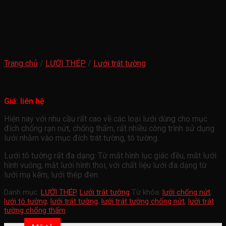
Trang chủ
/
LƯỚI THÉP
/
Lưới trát tường
Lưới tô tường, lưới trát tường chống nứt
Giá: liên hệ
Hiện nay với nhu cầu rất cao về các loại lưới dùng cho mục
đích chống rạn nứt, chống thấm, rất nhiều công trình sử dụng
lưới nhằm vào mục đích trát tường, tô tường.
Lưới tô tường rất đa dạng: Từ mắt hình lục giác đều, mắt lưới
hình vuông, mắt lưới hình thoi, với chất liệu lưới đa dạng từ
lưới mạ kẽm, lưới thép đen.
Danh mục:
LƯỚI THÉP
,
Lưới trát tường
Từ khóa:
lưới chống nứt
,
lưới tô tường
,
lưới trát tường
,
lưới trát tường chống nứt
,
lưới trát
tường chống thấm