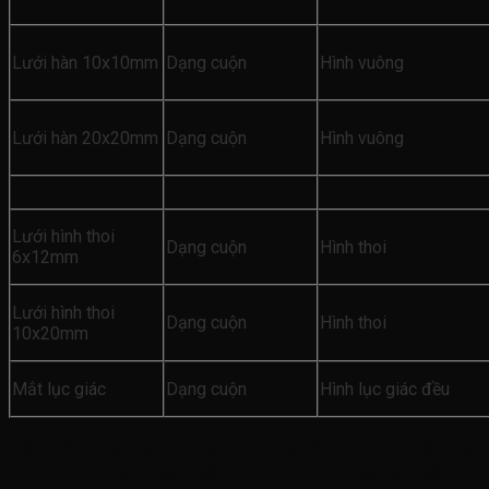
Lưới hàn 10x10mm
Dạng cuộn
Hình vuông
Lưới hàn 20x20mm
Dạng cuộn
Hình vuông
Lưới hình thoi
Dạng cuộn
Hình thoi
6x12mm
Lưới hình thoi
Dạng cuộn
Hình thoi
10x20mm
Mắt lục giác
Dạng cuộn
Hình lục giác đều
Nếu cần báo giá lưới tô tường chống nứt, tư vấn lựa
chọn quy cách hoặc cắt theo kích thước yêu cầu,