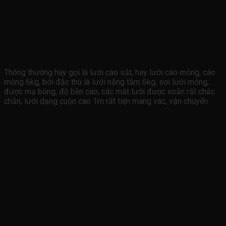
Lưới mắt cáo dạng lục giác đều
Thông thường hay gọi là lưới cáo sắt, hay lưới cáo mỏng, cáo
mỏng 6kg, bởi đặc thù là lưới nặng tầm 6kg, sợi lưới mỏng,
được mạ bóng, độ bền cao, các mắt lưới được xoắn rất chắc
chắn, lưới dạng cuộn cao 1m rất tiện mang vác, vận chuyển