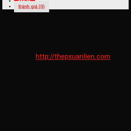
Mô tả
Đánh giá (0)
Các loại lưới tô tường, lưới
trát tường thông dụng
Lưới hình thoi (trám mỏng) 6x12mm,
10x20mm
http://thepxuanlien.com
Lưới mắt hình thoi
, các mắt lưới được gắn kết chặt chẽ mắt
lưới có kích thước 6x12mm, 10x20mm, chiều cao 1m, 1.2m,
chiều dày lưới 0.4-05mm, độ dài cuộn lưới có thê đặt theo
yêu cầu, độ dài lưới phổ biến và thông dụng là 40m/ cuộn.
LƯỚI HÌNH TRÁT TƯỜNG HÌNH THOI 6x12mm