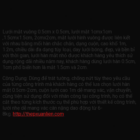
Lưới hàn mắt vuông kích thước mắt lưới
từ 0.5cmx0.5cm đến 2cmx2cm
Lưới mắt vuông 0.5cm x 0.5cm, lưới mắt 1cmx1cm
,1.5cmx1.5cm, 2cmx2cm, mắt lưới hình vuông được liên kết
với nhau bằng mối hàn chắc chắn, dạng cuộn, cao khổ 1m,
1.2m, chiều dài đa dạng tùy loại, day lưới bóng, đẹp, và bền bỉ
với thời gian, lưới hàn mắt nhỏ được khách hàng yêu thích sử
dụng rộng dãi nhiều năm nay, khách hàng dùng lưới hàn 0.5cm,
1cm phổ biến hơn là mắt 1.5cm và 2cm.
Công Dụng: Dùng để trát tường, chống nứt tùy theo yêu cầu
của từng công trình mà khách hàng có thể lưa chọn lưới hàn
mắt 0.5cm-2cm, cuộn lưới cao 1m dễ mang vác, vận chuyển,
cũng tiện sử dụng đối với nhân công tại công trình, họ có thể
cắt theo từng kích thước cụ thể phù hợp với thiết kế công trình,
lưới nhẹ dễ mang vác cân nặng dao động từ 6-
8kg.
http://thepxuanlien.com
Hình ảnh Lưới trát tường hình vuông
mắt 5x5mm, 10x10m, 15x15mm,