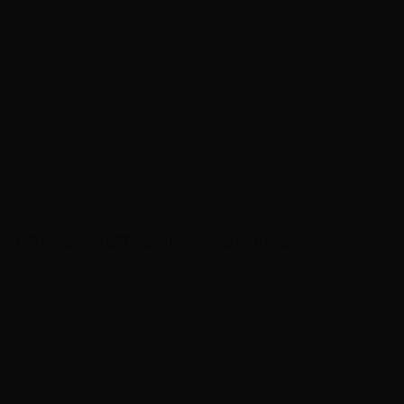
LƯỚI TRÁT TƯỜNG HÌNH THOI 10x20mm