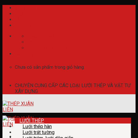
Skip
Trang chủ
to
Giới thiệu
content
Tin tức
Liên hệ
thepxuanlien@gmail.com
Làm việc 24/7
0973 808 005 - 098 151 3443
Giỏ hàng
Chưa có sản phẩm trong giỏ hàng.
CHUYÊN CUNG CẤP CÁC LOẠI LƯỚI THÉP VÀ VẬT TƯ
XÂY DỰNG
LƯỚI THÉP
Lưới thép hàn
Lưới trát tường