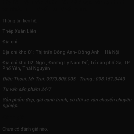
hãy liên hệ Thép Xuân Liên để được hỗ trợ nhanh
và nhiệt tình tư vấn từ tư vấn viên:
Thông tin liên hệ:
Thép Xuân Liên
Địa chỉ
Địa chỉ kho 01: Thị trấn Đông Anh- Đông Anh – Hà Nội
Địa chỉ kho 02: Ngõ , Đường Lý Nam Đế, Tổ dân phố Ga, TP.
Phổ Yên, Thái Nguyên
Điện Thoại: Mr Trai: 0973.808.005- Trang : 098.151.3443
Tư vấn sản phẩm 24/7
Sản phẩm đẹp, giá cạnh tranh, có đội xe vận chuyển chuyên
nghiệp.
Đánh giá
Chưa có đánh giá nào.